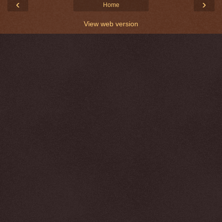
‹
›
Home
View web version