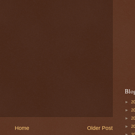
Blo
►
2
►
2
►
2
►
2
Home
Older Post
►
2