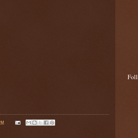
Fol
PM