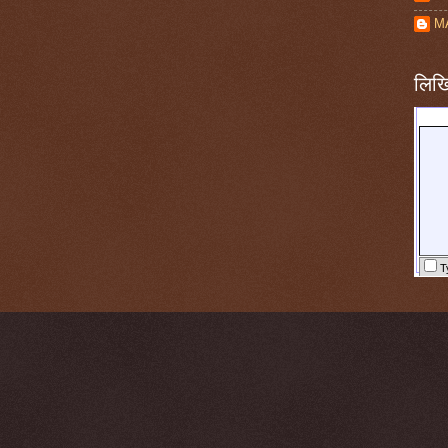
M
लिखि