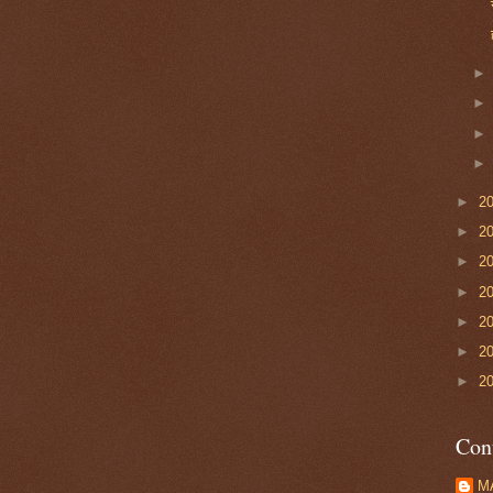
►
2
►
2
►
2
►
2
►
2
►
2
►
2
Con
M