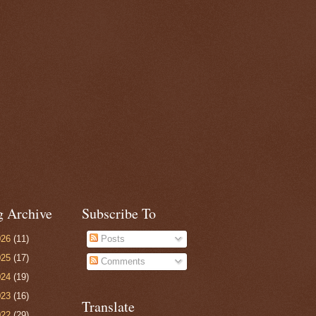
g Archive
Subscribe To
026
(11)
Posts
025
(17)
Comments
024
(19)
023
(16)
Translate
022
(29)