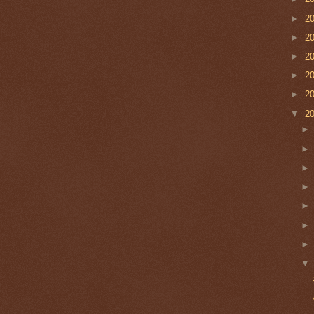
►
2
►
2
►
2
►
2
►
2
▼
2