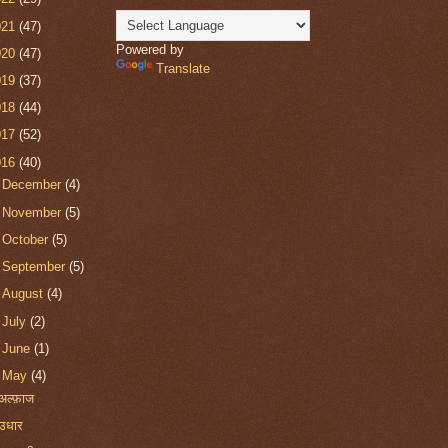
021
(47)
Powered by
020
(47)
Translate
019
(37)
018
(44)
017
(52)
016
(40)
►
December
(4)
►
November
(5)
►
October
(5)
►
September
(5)
►
August
(4)
►
July
(2)
►
June
(1)
▼
May
(4)
अल्फ़ाज
उधार