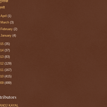
गुस्ताखी
हस्ती
►
April
(1)
►
March
(3)
►
February
(2)
►
January
(4)
015
(35)
014
(37)
013
(83)
012
(129)
011
(167)
010
(415)
009
(499)
tributors
ANOJ KAYAL