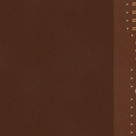
►
2
►
2
►
2
▼
2