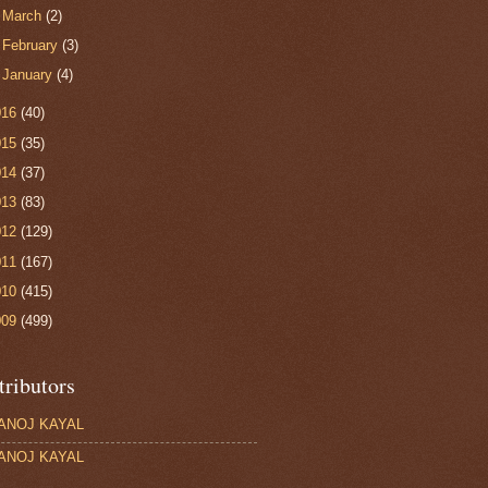
►
March
(2)
►
February
(3)
►
January
(4)
016
(40)
015
(35)
014
(37)
013
(83)
012
(129)
011
(167)
010
(415)
009
(499)
tributors
ANOJ KAYAL
ANOJ KAYAL