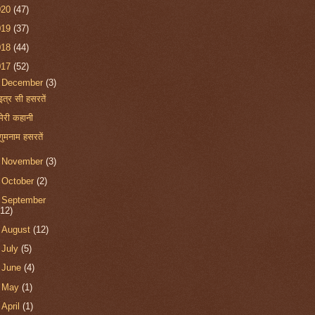
020
(47)
019
(37)
018
(44)
017
(52)
▼
December
(3)
इत्र सी हसरतें
मेरी कहानी
गुमनाम हसरतें
►
November
(3)
►
October
(2)
►
September
(12)
►
August
(12)
►
July
(5)
►
June
(4)
►
May
(1)
►
April
(1)