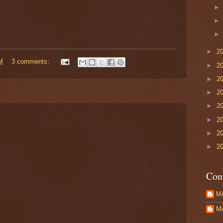
►
2
M
3 comments:
►
2
►
2
►
2
►
2
►
2
►
2
►
2
Con
M
M