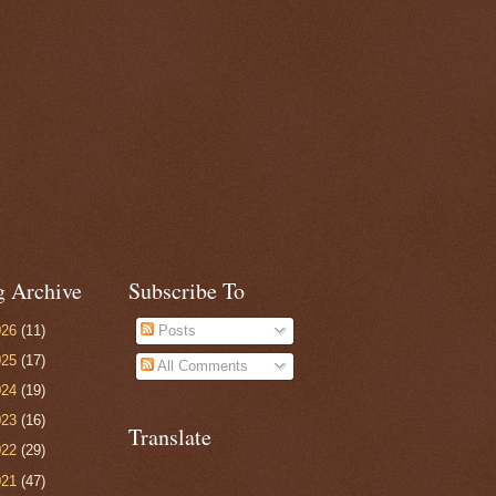
g Archive
Subscribe To
026
(11)
Posts
025
(17)
All Comments
024
(19)
023
(16)
Translate
022
(29)
021
(47)