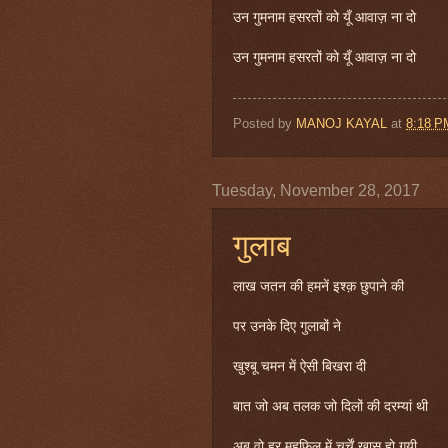
उन गुमनाम हसरतों को यूँ आवाज़ ना दो
उन गुमनाम हसरतों को यूँ आवाज़ ना दो
Posted by
MANOJ KAYAL
at
8:18 P
Tuesday, November 28, 2017
गुलाब
लाख जतन की हमनें इश्क़ छुपाने की
पर उनके दिए गुलाबों ने
खुश्बू चमन में ऐसी बिखरा दी
बात जो अब तलक जो दिलों की दरम्यां थी
अब वो हर महफ़िल में चर्चें ख़ास हो गयी