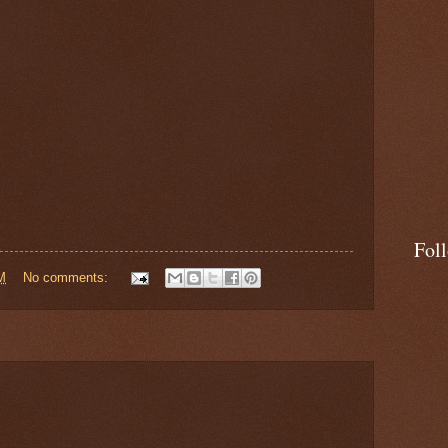
Fol
M
No comments: