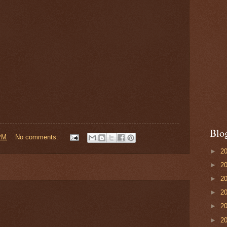
Blo
PM
No comments:
►
2
►
2
►
2
►
2
►
2
►
2