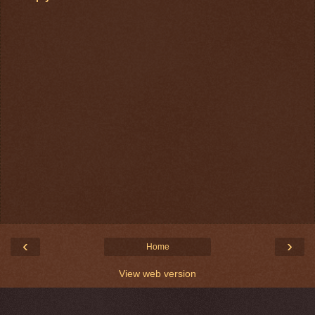
‹
›
Home
View web version