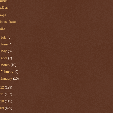
बेखबर
फ़रियाद
कबूल
बेपनाह मोहब्बत
खौफ़
►
July
(8)
►
June
(4)
►
May
(8)
►
April
(7)
►
March
(10)
►
February
(9)
►
January
(10)
012
(129)
011
(167)
010
(415)
009
(499)