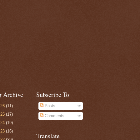
g Archive
Subscribe To
026
(11)
Posts
025
(17)
Comments
024
(19)
023
(16)
Translate
022
(29)