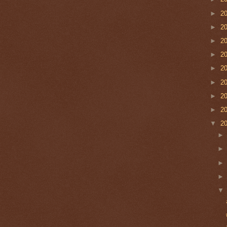
►
2
►
2
►
2
►
2
►
2
►
2
►
2
►
2
▼
2