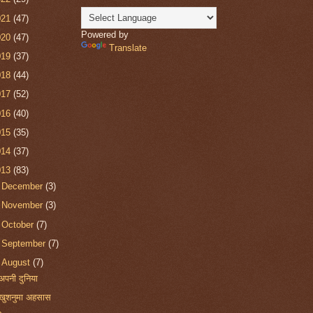
021
(47)
Powered by
020
(47)
Translate
019
(37)
018
(44)
017
(52)
016
(40)
015
(35)
014
(37)
013
(83)
►
December
(3)
►
November
(3)
►
October
(7)
►
September
(7)
▼
August
(7)
अपनी दुनिया
खुशनुमा अहसास