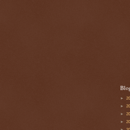
Blo
►
2
►
2
►
2
►
2
►
2