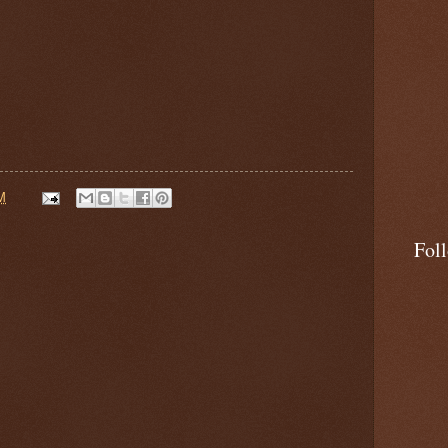
M
Fol