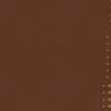
►
2
►
2
►
2
►
2