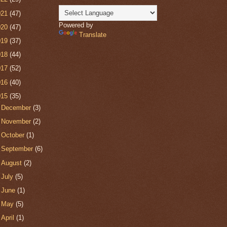
021
(47)
Powered by
020
(47)
Translate
019
(37)
018
(44)
017
(52)
016
(40)
015
(35)
►
December
(3)
►
November
(2)
►
October
(1)
►
September
(6)
►
August
(2)
►
July
(5)
►
June
(1)
►
May
(5)
►
April
(1)