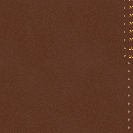
►
2
►
2
►
2
►
2
►
2
►
2
▼
2