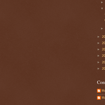
►
2
►
2
►
2
►
2
►
2
►
2
Con
M
M