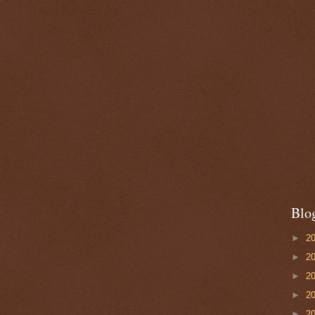
Blo
►
2
►
2
►
2
►
2
►
2