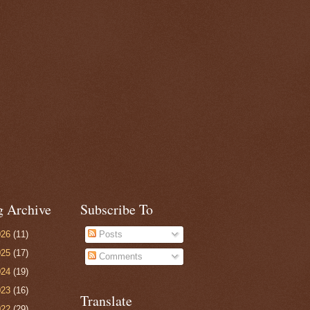
g Archive
Subscribe To
026
(11)
Posts
025
(17)
Comments
024
(19)
023
(16)
Translate
022
(29)