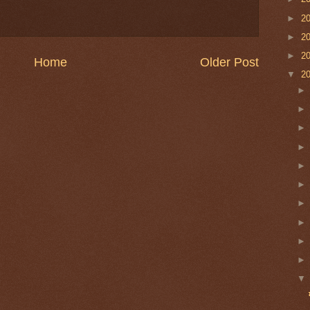
►
2
►
2
►
2
Home
Older Post
▼
2