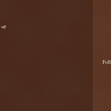
 नहीं
Fol