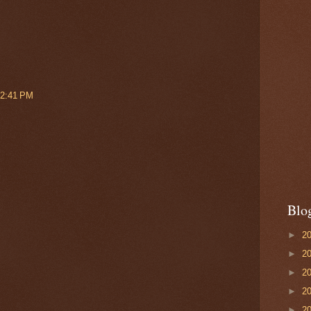
12:41 PM
Blo
►
2
►
2
►
2
►
2
►
2