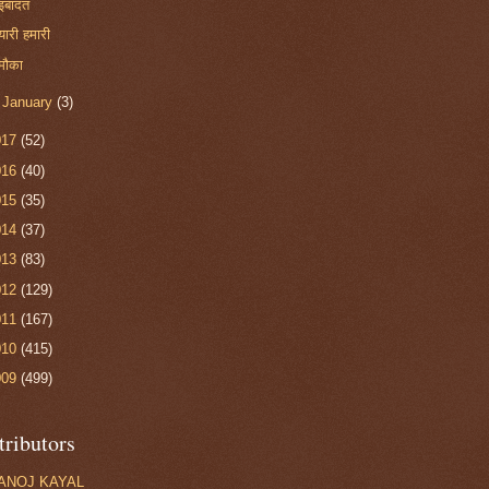
इबादत
यारी हमारी
मौका
►
January
(3)
017
(52)
016
(40)
015
(35)
014
(37)
013
(83)
012
(129)
011
(167)
010
(415)
009
(499)
tributors
ANOJ KAYAL