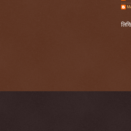
M
लिखि