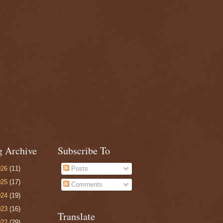
g Archive
Subscribe To
026
(11)
Posts
025
(17)
Comments
024
(19)
023
(16)
Translate
022
(29)