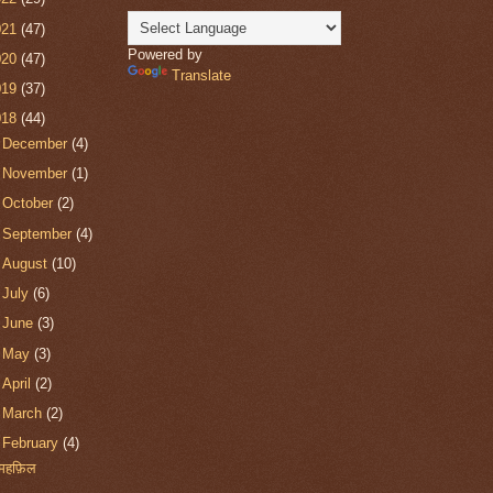
021
(47)
Powered by
020
(47)
Translate
019
(37)
018
(44)
►
December
(4)
►
November
(1)
►
October
(2)
►
September
(4)
►
August
(10)
►
July
(6)
►
June
(3)
►
May
(3)
►
April
(2)
►
March
(2)
▼
February
(4)
महफ़िल