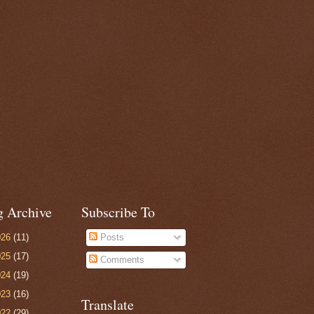
g Archive
Subscribe To
026
(11)
Posts
025
(17)
Comments
024
(19)
023
(16)
Translate
022
(29)