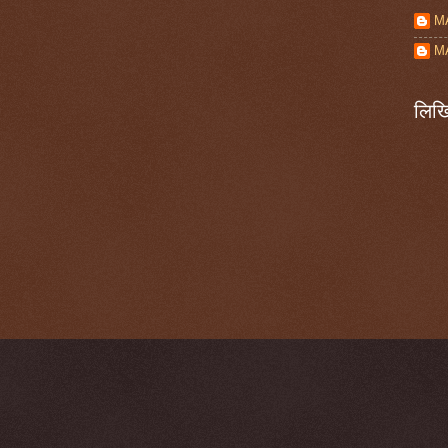
M
M
लिखि