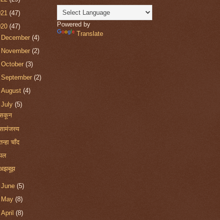
021
(47)
Powered by
020
(47)
Translate
►
December
(4)
►
November
(2)
►
October
(3)
►
September
(2)
►
August
(4)
▼
July
(5)
सकून
सामंजस्य
तन्हा चाँद
पल
अझबूझ
►
June
(5)
►
May
(8)
►
April
(8)