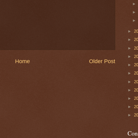
►
2
►
2
►
2
►
2
Home
Older Post
►
2
►
2
►
2
►
2
►
2
►
2
►
2
Con