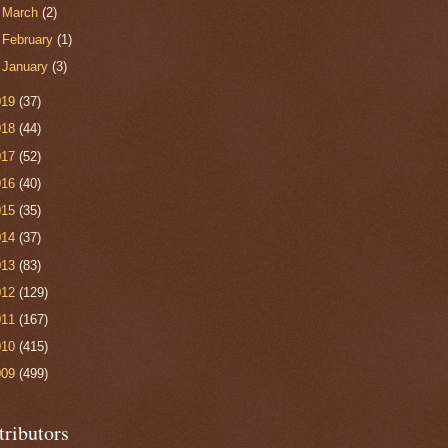
►
March
(2)
►
February
(1)
►
January
(3)
019
(37)
018
(44)
017
(52)
016
(40)
015
(35)
014
(37)
013
(83)
012
(129)
011
(167)
010
(415)
009
(499)
tributors