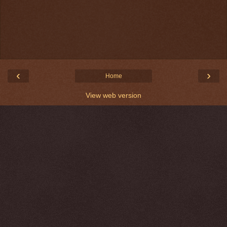
‹
›
Home
View web version