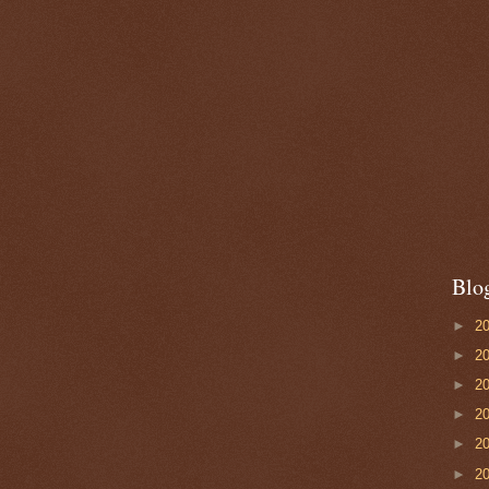
Blo
►
2
►
2
►
2
►
2
►
2
►
2