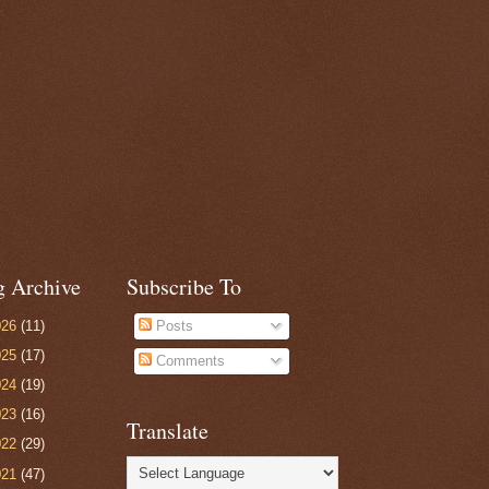
g Archive
Subscribe To
026
(11)
Posts
025
(17)
Comments
024
(19)
023
(16)
Translate
022
(29)
021
(47)