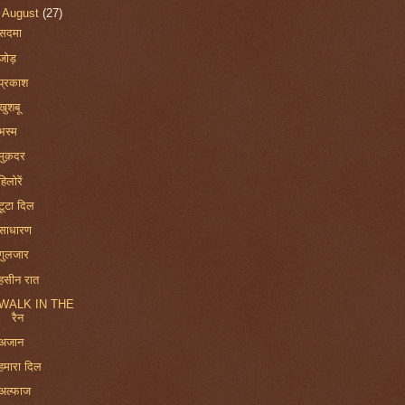
▼
August
(27)
सदमा
जोड़
प्रकाश
खुशबू
भस्म
मुक़दर
हिलोरें
टूटा दिल
साधारण
गुलजार
हसीन रात
WALK IN THE
रैन
अजान
हमारा दिल
अल्फाज