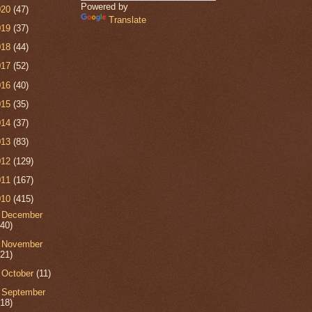
Powered by
020
(47)
Translate
019
(37)
018
(44)
017
(52)
016
(40)
015
(35)
014
(37)
013
(83)
012
(129)
011
(167)
010
(415)
►
December
(40)
►
November
(21)
►
October
(11)
►
September
(18)