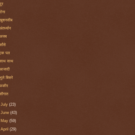
दूर
रोना
खुशनसीब
अंतर्ध्यान
अजब
साँसे
एक पल
साथ साथ
आजादी
भूले बिसरे
फकीर
सौगात
►
July
(23)
►
June
(43)
►
May
(59)
►
April
(29)