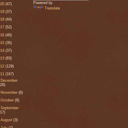
Powered by
020
(47)
Translate
019
(37)
018
(44)
017
(52)
016
(40)
015
(35)
014
(37)
013
(83)
012
(129)
011
(167)
►
December
(28)
►
November
(6)
►
October
(9)
►
September
(17)
►
August
(3)
►
July
(7)