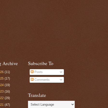
g Archive
Subscribe To
026
(11)
Posts
025
(17)
Comments
024
(19)
023
(16)
Translate
022
(29)
021
(47)