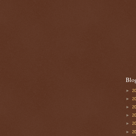
Blo
►
2
►
2
►
2
►
2
►
2
►
2