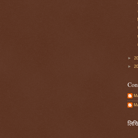
►
2
►
2
Con
M
M
लिखि