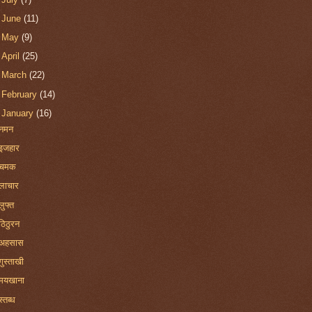
►
June
(11)
►
May
(9)
►
April
(25)
►
March
(22)
►
February
(14)
▼
January
(16)
नमन
इजहार
चमक
लाचार
लुफ्त
ठिठुरन
अहसास
गुस्ताखी
मयखाना
स्तब्ध