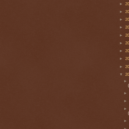
►
2
►
2
►
2
►
2
►
2
►
2
►
2
►
2
►
2
▼
2