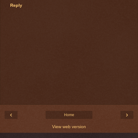
Reply
‹
›
Home
View web version