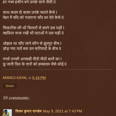
हर नज्म हसीन बने उनके साये जैसी ll
साथ कदम दो कदम उनके चलते कैसे l
मेहर में चाँद को नज़राना चाँद का देते कैसे ll
सिफ़ारिश की थी सितारों से हमने उस घड़ी l
महफ़िल सजा रखी थी घटाओं ने उस घड़ी ll
ओझल था चाँद जाने कौन से झुरमुट बीच l
छोड़ गया यादें बस उन फरियादों के बीच ll
स्पर्श उनकी अनकही मीठी मीठी बातों का l
छू जाती दिल के तारों को हमकदम जैसे कोई ll
MANOJ KAYAL
at
6:16 PM
Share
19 comments:
शिवम कुमार पाण्डेय
May 9, 2021 at 7:43 PM