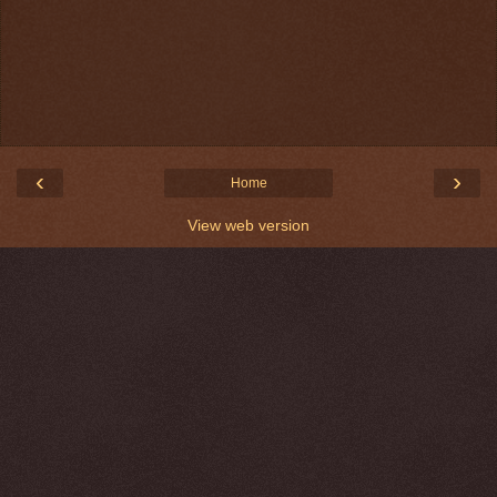
‹
›
Home
View web version