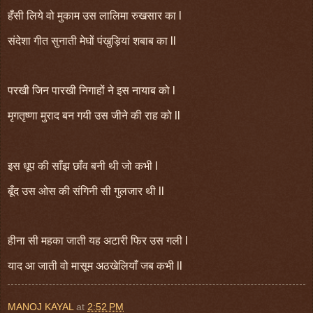
हँसी लिये वो मुकाम उस लालिमा रुखसार का l
संदेशा गीत सुनाती मेघों पंखुड़ियां शबाब का ll
परखी जिन पारखी निगाहों ने इस नायाब को l
मृगतृष्णा मुराद बन गयी उस जीने की राह को ll
इस धूप की साँझ छाँव बनी थी जो कभी l
बूँद उस ओस की संगिनी सी गुलजार थी ll
हीना सी महका जाती यह अटारी फिर उस गली l
याद आ जाती वो मासूम अठखेलियाँ जब कभी ll
MANOJ KAYAL
at
2:52 PM