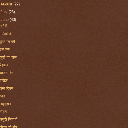
►
August
(27)
►
July
(23)
▼
June
(43)
चटोरी
गलियों में
कुछ पल की
उस पल
खुशी का राज
बेईमान
साजन बिन
तारीफ़
जन्म दिवस
रक्त
लहुलुहान
तोड़ना
अधूरी जिन्दगी
जीवन की डोर