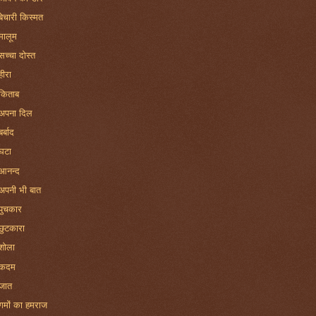
बेचारी किस्मत
मालूम
सच्चा दोस्त
हीरा
किताब
अपना दिल
बर्बाद
घटा
आनन्द
अपनी भी बात
पुचकार
छुटकारा
शोला
कदम
जात
गमों का हमराज