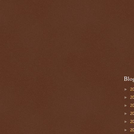
Blo
►
2
►
2
►
2
►
2
►
2
►
2