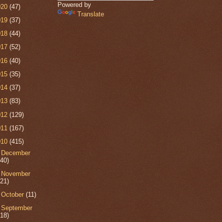
Powered by
020
(47)
Translate
019
(37)
018
(44)
017
(52)
016
(40)
015
(35)
014
(37)
013
(83)
012
(129)
011
(167)
010
(415)
►
December
(40)
►
November
(21)
►
October
(11)
►
September
(18)