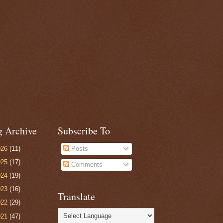
g Archive
Subscribe To
026
(11)
Posts
025
(17)
Comments
024
(19)
023
(16)
Translate
022
(29)
021
(47)