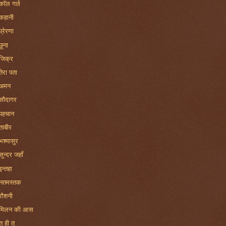
कॉल गर्ल
कहानी
प्रेरणा
छूना
जिक्र
तेरा पता
अमन
सौदागर
पहचान
ताबीर
भश्मासुर
सुन्दर जहाँ
इन्तहा
नतमस्तक
रौशनी
मिलन की आस
तू ही तू