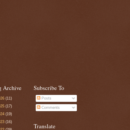
g Archive
Subscribe To
026
(11)
Posts
025
(17)
Comments
024
(19)
023
(16)
Translate
022
(29)