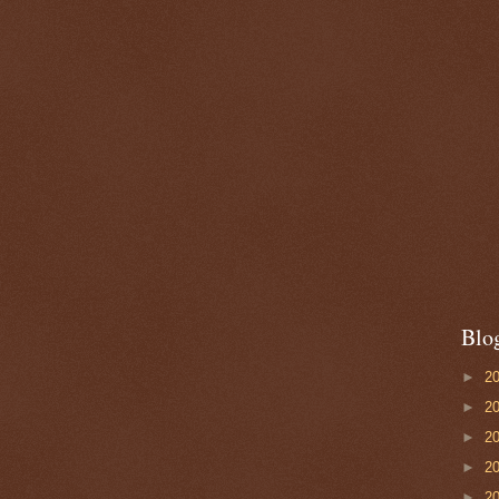
Blo
►
2
►
2
►
2
►
2
►
2