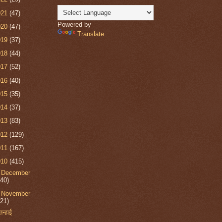
021
(47)
Powered by
020
(47)
Translate
019
(37)
018
(44)
017
(52)
016
(40)
015
(35)
014
(37)
013
(83)
012
(129)
011
(167)
010
(415)
►
December
(40)
▼
November
(21)
तन्हाई