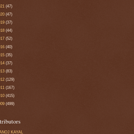
021
(47)
020
(47)
019
(37)
018
(44)
017
(52)
016
(40)
015
(35)
014
(37)
013
(83)
012
(129)
011
(167)
010
(415)
009
(499)
tributors
ANOJ KAYAL