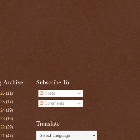
g Archive
Subscribe To
026
(11)
Posts
025
(17)
Comments
024
(19)
023
(16)
Translate
022
(29)
021
(47)