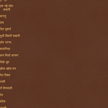
एक नई प्रेम
कहानी
आरजू
पापा
दिल पुकारे
भूली बिसरी कहानी
प्रेम ग्रन्थ
सालगिरह
आन मिलो साजन
सिर्फ़ तुम
खोया खोया मन
मेरा रिश्ता
मस्ती
माँ शेरावाली
रेल
संदेश
पारखी