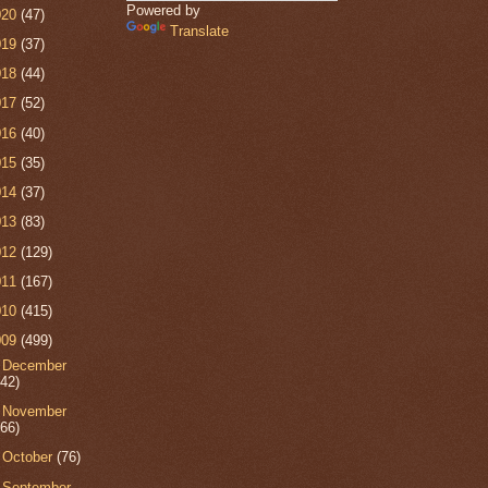
Powered by
020
(47)
Translate
019
(37)
018
(44)
017
(52)
016
(40)
015
(35)
014
(37)
013
(83)
012
(129)
011
(167)
010
(415)
009
(499)
►
December
(42)
►
November
(66)
►
October
(76)
►
September