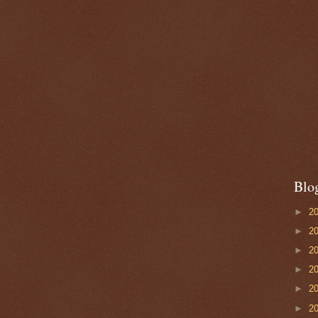
Blo
►
2
►
2
►
2
►
2
►
2
►
2