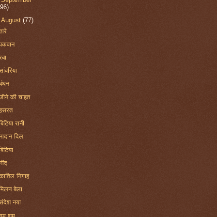
(96)
▼
August
(77)
तारे
पकवान
रबा
सांवरिया
बंधन
जीने की चाहत
हसरत
बिटिया रानी
नादान दिल
बिटिया
नींद
कातिल निगाह
मिलन बेला
संदेश नया
गुम शुम