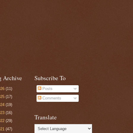
g Archive
Subscribe To
026
(11)
Posts
025
(17)
Comments
024
(19)
023
(16)
Translate
022
(29)
021
(47)