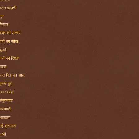
खत्म कहानी
गुम
निखार
वक़्त की रफ़्तार
ग़मों का सौदा
बुलंदी
ग़मों का रिश्ता
तरस
मात पिता का साया
इतनी बुरी
छत्र छाया
संकुचाहट
सलामती
भटकता
नई शुरुआत
कभी