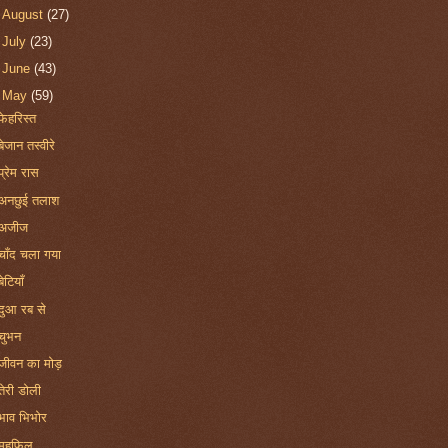
►
August
(27)
►
July
(23)
►
June
(43)
▼
May
(59)
फेहरिस्त
बेजान तस्वीरे
प्रेम रास
अनछुई तलाश
अजीज
चाँद चला गया
बेटियाँ
दुआ रब से
चुभन
जीवन का मोड़
तेरी डोली
भाव भिभोर
महफ़िल