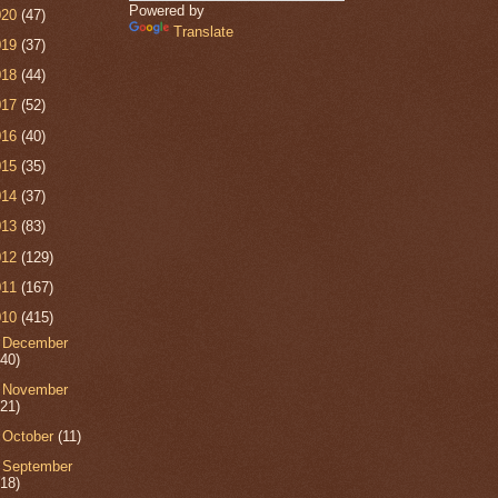
Powered by
020
(47)
Translate
019
(37)
018
(44)
017
(52)
016
(40)
015
(35)
014
(37)
013
(83)
012
(129)
011
(167)
010
(415)
►
December
(40)
►
November
(21)
►
October
(11)
►
September
(18)