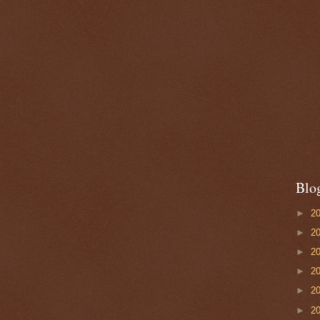
Blo
►
2
►
2
►
2
►
2
►
2
►
2