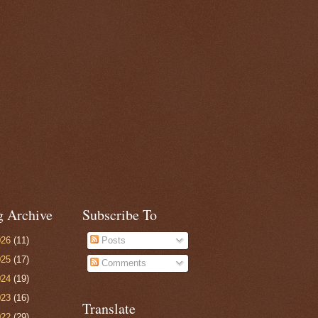
g Archive
Subscribe To
026
(11)
Posts
025
(17)
Comments
024
(19)
023
(16)
Translate
022
(29)