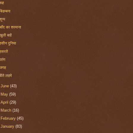
रूह
बिडम्बना
शून्य
चाँद का शरमाना
खुली बाहें
हसीन दुनिया
हसरतें
पतंग
जगह
बीते लहमे
►
June
(43)
►
May
(59)
►
April
(29)
►
March
(16)
►
February
(45)
►
January
(83)