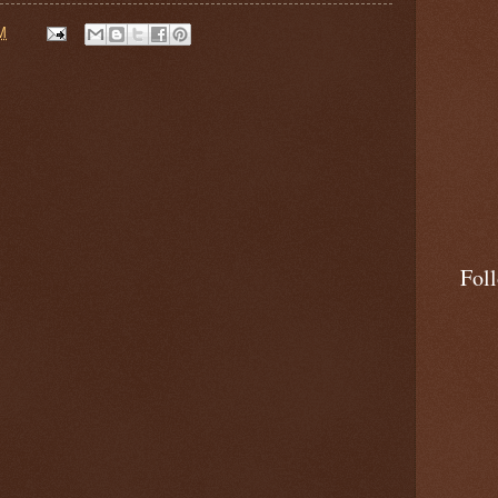
M
Fol