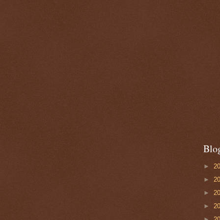
Blo
►
2
►
2
►
2
►
2
►
2