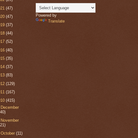
021
(47)
Powered by
020
(47)
Translate
019
(37)
018
(44)
017
(52)
016
(40)
015
(35)
014
(37)
013
(83)
012
(129)
011
(167)
010
(415)
►
December
(40)
►
November
(21)
►
October
(11)