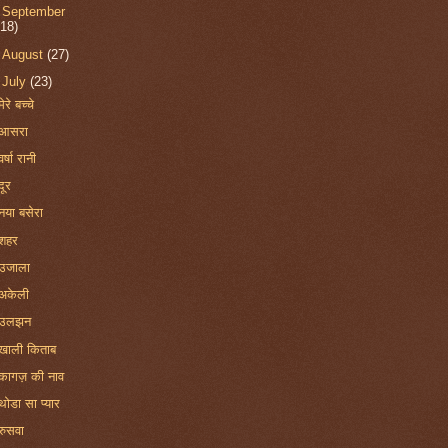
►
September
(18)
►
August
(27)
▼
July
(23)
मेरे बच्चे
आसरा
वर्षा रानी
दूर
नया बसेरा
शहर
उजाला
अकेली
उलझन
खाली किताब
कागज़ की नाव
थोडा सा प्यार
रुसवा