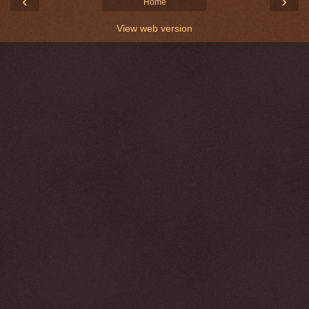
‹
›
Home
View web version