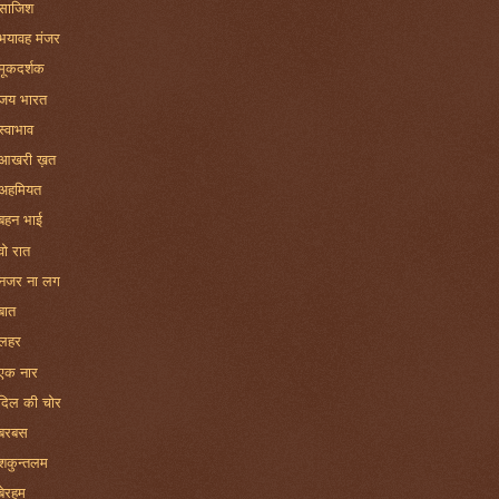
साजिश
भयावह मंजर
मूकदर्शक
जय भारत
स्वाभाव
आखरी ख़त
अहमियत
बहन भाई
वो रात
नजर ना लग
बात
लहर
एक नार
दिल की चोर
बरबस
शकुन्तलम
बेरहम