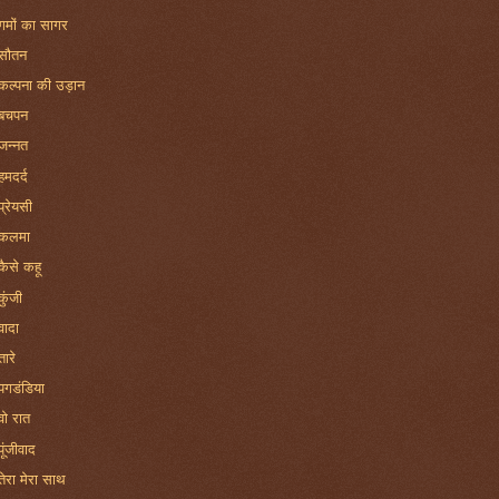
गमों का सागर
सौतन
कल्पना की उड़ान
बचपन
जन्नत
हमदर्द
प्रेयसी
कलमा
कैसे कहू
कुंजी
वादा
तारे
पगडंडिया
वो रात
पूंजीवाद
तेरा मेरा साथ