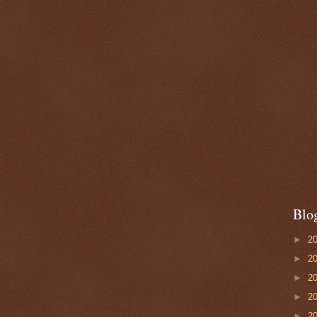
Blo
►
2
►
2
►
2
►
2
►
2