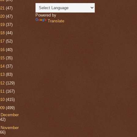
021
(47)
Powered by
020
(47)
Translate
019
(37)
018
(44)
017
(52)
016
(40)
015
(35)
014
(37)
013
(83)
012
(129)
011
(167)
010
(415)
009
(499)
►
December
(42)
▼
November
(66)