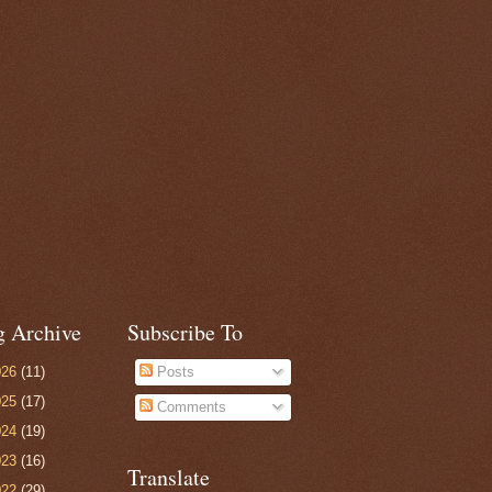
g Archive
Subscribe To
026
(11)
Posts
025
(17)
Comments
024
(19)
023
(16)
Translate
022
(29)