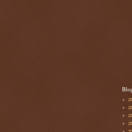
Blo
►
2
►
2
►
2
►
2
►
2