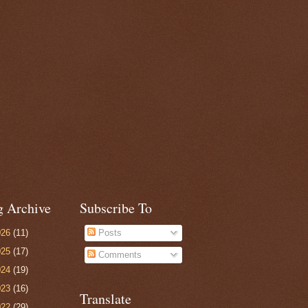
g Archive
Subscribe To
026
(11)
Posts
025
(17)
Comments
024
(19)
023
(16)
Translate
022
(29)