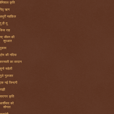
बेमिशाल कृति
पितृ ऋण
अधूरी महफ़िल
तू ही तू
किस राह
नए जीवन की
शुरआत
मुकाम
प्रेम की नदिया
सरस्वती का वरदान
सुनो सहेली
गुले गुलजार
एक नई जिन्दगी
माझी
यादगार कृति
आर्शीवाद को
शौगात