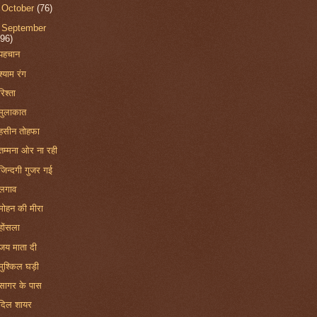
►
October
(76)
▼
September
(96)
पहचान
श्याम रंग
रिश्ता
मुलाकात
हसीन तोहफा
तम्मना ओर ना रही
जिन्दगी गुजर गई
लगाव
मोहन की मीरा
होंसला
जय माता दी
मुश्किल घड़ी
सागर के पास
दिल शायर