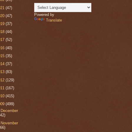
021
(47)
Powered by
020
(47)
Translate
019
(37)
018
(44)
017
(52)
016
(40)
015
(35)
014
(37)
013
(83)
012
(129)
011
(167)
010
(415)
009
(499)
►
December
(42)
►
November
(66)