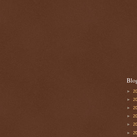
Blo
►
2
►
2
►
2
►
2
►
2
►
2