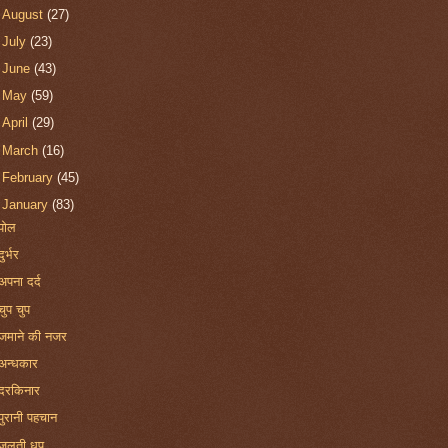
►
August
(27)
►
July
(23)
►
June
(43)
►
May
(59)
►
April
(29)
►
March
(16)
►
February
(45)
▼
January
(83)
पोल
दुर्भर
अपना दर्द
चुप चुप
जमाने की नजर
अन्धकार
दरकिनार
पुरानी पहचान
जलती धूप