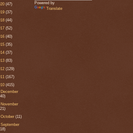
Powered by
020
(47)
Translate
019
(37)
018
(44)
017
(52)
016
(40)
015
(35)
014
(37)
013
(83)
012
(129)
011
(167)
010
(415)
►
December
(40)
►
November
(21)
►
October
(11)
►
September
(18)