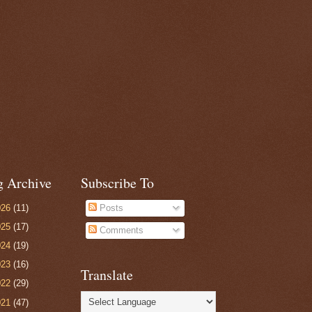
g Archive
Subscribe To
026
(11)
Posts
025
(17)
Comments
024
(19)
023
(16)
Translate
022
(29)
021
(47)