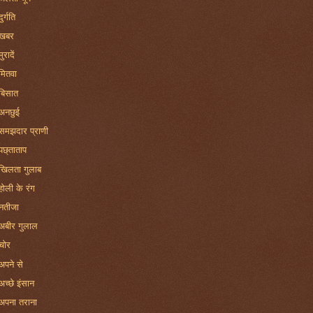
दुर्गति
खबर
मुरादें
मितवा
बिसात
अनछुई
समझदार प्राणी
पछ्ताताप
खिलता गुलाब
होली के रंग
नतीजा
अबीर गुलाल
चोर
अपने से
अच्छे इंसान
अपना तराना